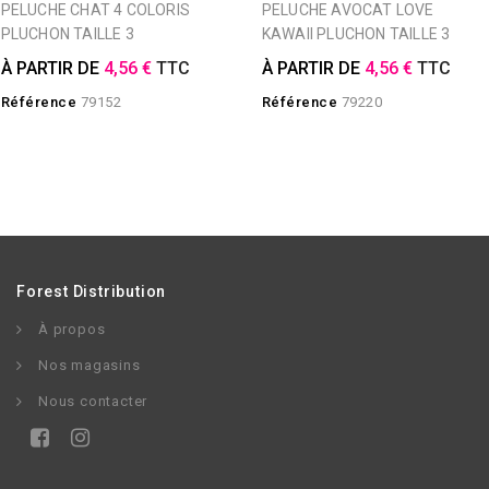
PELUCHE CHAT 4 COLORIS
PELUCHE AVOCAT LOVE
PLUCHON TAILLE 3
KAWAII PLUCHON TAILLE 3
À PARTIR DE
4,56 €
TTC
À PARTIR DE
4,56 €
TTC
Référence
79152
Référence
79220
Forest Distribution
À propos
Nos magasins
Nous contacter