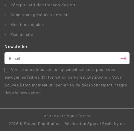
Récapitulatif des francos de port
Conditions générales de vente
Mentions légales
Plan du site
Newsletter
Vos informations sont uniquement utilisées pour vous
envoyer les lettres d’information de
Forest Distribution
. Vous
pouvez à tout moment utiliser le lien de désabonnement intégré
dans la newsletter.
Voir le catalogue Forest
2026 ©
Forest Distribution
-
Réalisation
Speedi Rychi Nylon