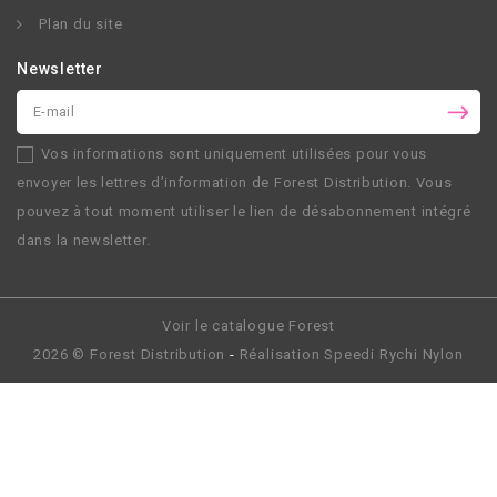
Plan du site
Newsletter
Vos informations sont uniquement utilisées pour vous
envoyer les lettres d’information de
Forest Distribution
. Vous
pouvez à tout moment utiliser le lien de désabonnement intégré
dans la newsletter.
Voir le catalogue Forest
2026 ©
Forest Distribution
-
Réalisation
Speedi Rychi Nylon