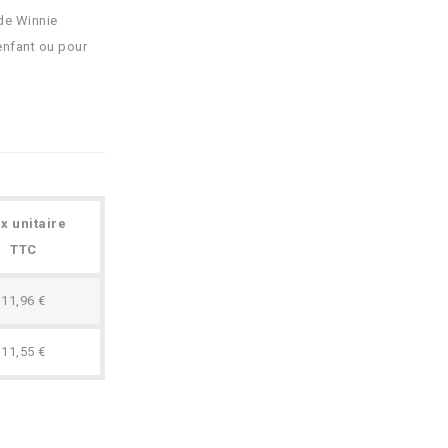
 de Winnie
 enfant ou pour
ix unitaire
TTC
11,96 €
11,55 €