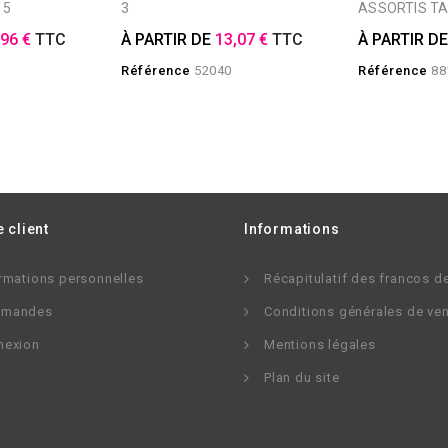
 5
3
ASSORTIS TA
,96 €
TTC
À PARTIR DE
13,07 €
TTC
À PARTIR D
Référence
52040
Référence
88
 client
Informations
rmations personnelles
Récapitulatif des francos d
mandes
Conditions générales de ve
nexion
Mentions légales
Plan du site