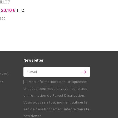
ILLE 7
E
20,10 €
TTC
129
Newsletter
e port
Vos informations sont uniquement
nte
utilisées pour vous envoyer les lettres
d’information de
Forest Distribution
.
Vous pouvez à tout moment utiliser le
lien de désabonnement intégré dans la
newsletter.