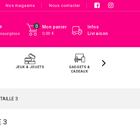
Nos magasins
Nous contacter
0
e
Mon panier
Infos
0,00 €
Livraison
Inscription
JEUX & JOUETS
GADGETS &
MAISON &
CADEAUX
DÉCORATIO
TAILLE 3
 3