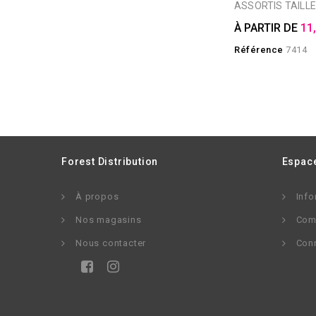
ASSORTIS TAILLE
À PARTIR DE
11
Référence
7414
Forest Distribution
Espace
À propos
Info
Nos magasins
Com
Nous contacter
Con