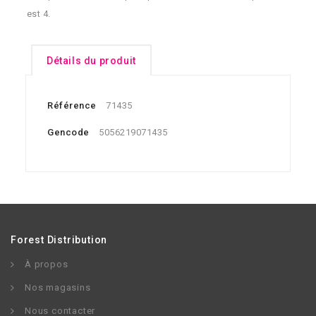
est 4.
Détails du produit
Référence
71435
Gencode
5056219071435
Forest Distribution
À propos
Nos magasins
Nous contacter