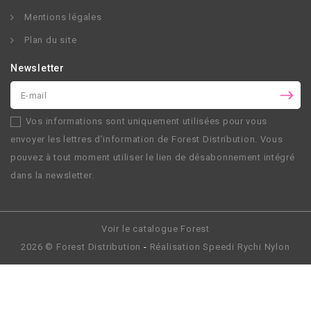
Mentions légales
Plan du site
Newsletter
Vos informations sont uniquement utilisées pour vous
envoyer les lettres d’information de
Forest Distribution
. Vous
pouvez à tout moment utiliser le lien de désabonnement intégré
dans la newsletter.
Voir le catalogue Forest
2026 ©
Forest Distribution
-
Réalisation
Speedi Rychi Nylon