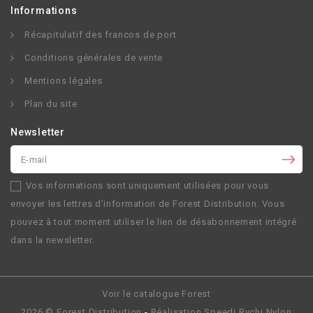
Informations
Récapitulatif des francos de port
Conditions générales de vente
Mentions légales
Plan du site
Newsletter
Vos informations sont uniquement utilisées pour vous
envoyer les lettres d’information de
Forest Distribution
. Vous
pouvez à tout moment utiliser le lien de désabonnement intégré
dans la newsletter.
Voir le catalogue Forest
2026 ©
Forest Distribution
-
Réalisation
Speedi Rychi Nylon