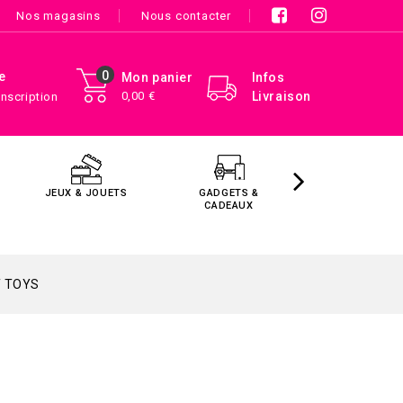
Nos magasins
Nous contacter
0
e
Mon panier
Infos
0,00 €
Livraison
Inscription
JEUX & JOUETS
GADGETS &
MAISON &
CADEAUX
DÉCORATIO
T TOYS