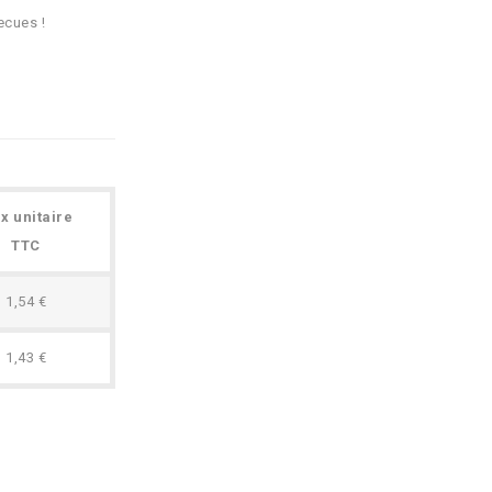
ecues !
ix unitaire
TTC
1,54 €
1,43 €