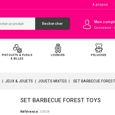
À propos
Mon compt
Rechercher
Connexion - 
PISTOLETS & FUSILS
LICENCES
PELUCHES
À BILLES
L
JEUX & JOUETS
JOUETS MIXTES
SET BARBECUE FORES
SET BARBECUE FOREST TOYS
Référence:
34328