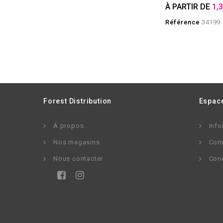
À PARTIR DE
1,
Référence
34199
Forest Distribution
Espace
À propos
Info
Nos magasins
Com
Nous contacter
Con