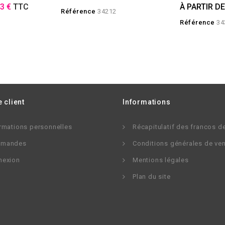
33 €
TTC
À PARTIR D
Référence
34212
Référence
34
 client
Informations
rmations personnelles
Récapitulatif des francos d
mandes
Conditions générales de ve
nexion
Mentions légales
Plan du site