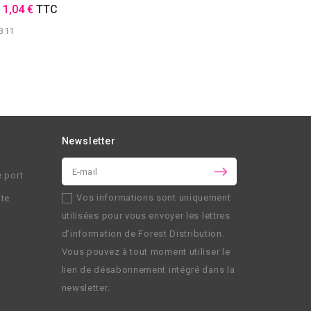
E
1,04 €
TTC
311
Newsletter
e port
Vos informations sont uniquement
nte
utilisées pour vous envoyer les lettres
d’information de
Forest Distribution
.
Vous pouvez à tout moment utiliser le
lien de désabonnement intégré dans la
newsletter.