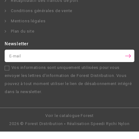
Récapitulatif des francos de port
Conditions générales de vente
Mentions légales
Plan du site
Newsletter
Vos informations sont uniquement utilisées pour vous
envoyer les lettres d’information de
Forest Distribution
. Vous
pouvez à tout moment utiliser le lien de désabonnement intégré
dans la newsletter.
Voir le catalogue Forest
2026 ©
Forest Distribution
-
Réalisation
Speedi Rychi Nylon