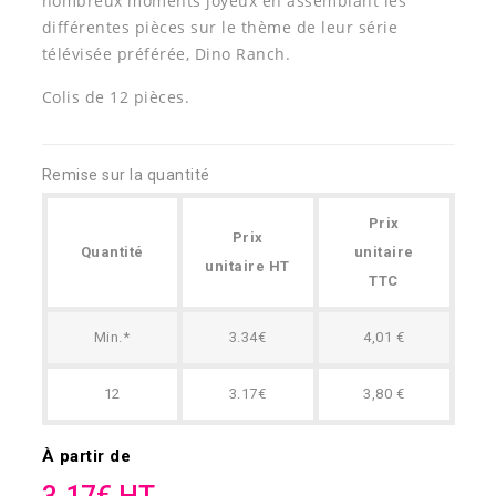
nombreux moments joyeux en assemblant les
différentes pièces sur le thème de leur série
télévisée préférée, Dino Ranch.
Colis de 12 pièces.
Remise sur la quantité
Prix
Prix
Quantité
unitaire
unitaire HT
TTC
Min.*
3.34€
4,01 €
12
3.17€
3,80 €
À partir de