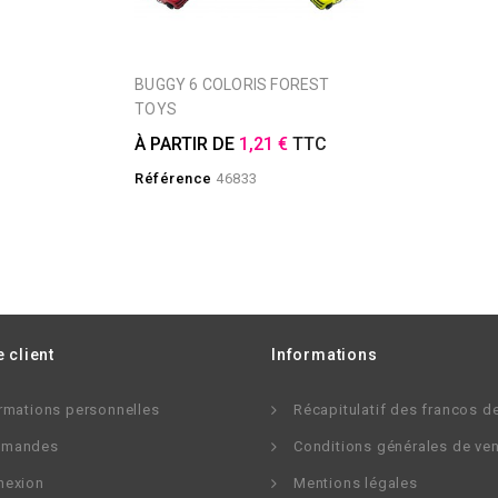
BUGGY 6 COLORIS FOREST
TOYS
À PARTIR DE
1,21 €
TTC
Référence
46833
 client
Informations
rmations personnelles
Récapitulatif des francos d
mandes
Conditions générales de ve
nexion
Mentions légales