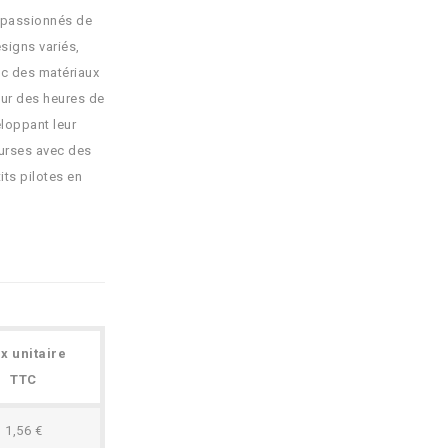
s passionnés de
signs variés,
ec des matériaux
our des heures de
eloppant leur
ourses avec des
its pilotes en
ix unitaire
TTC
1,56 €