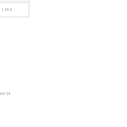
1,45 €
est 24.