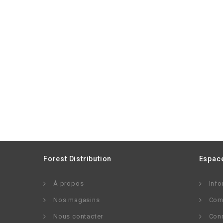
Forest Distribution
Espace
À propos
Info
Nos magasins
Com
Nous contacter
Con