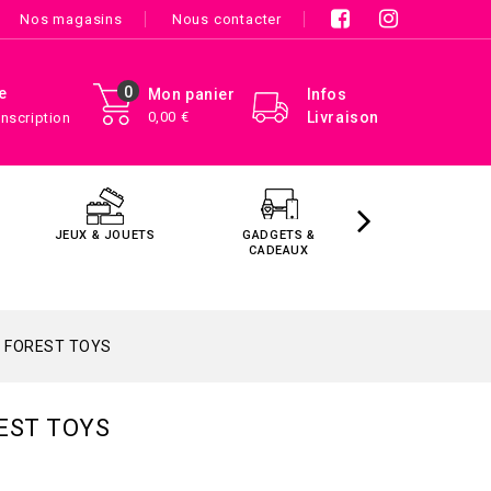
Nos magasins
Nous contacter
0
e
Mon panier
Infos
0,00 €
Livraison
Inscription
JEUX & JOUETS
GADGETS &
MAISON &
CADEAUX
DÉCORATIO
S FOREST TOYS
EST TOYS