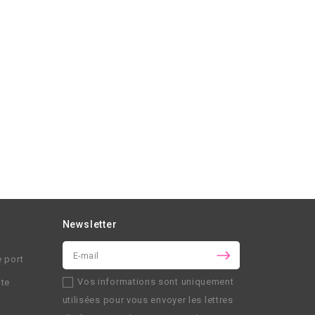
Newsletter
e port
Vos informations sont uniquement
nte
utilisées pour vous envoyer les lettres