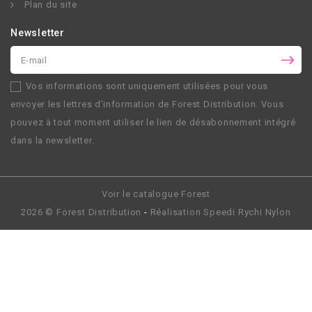
Plan du site
Newsletter
Vos informations sont uniquement utilisées pour vous
envoyer les lettres d’information de
Forest Distribution
. Vous
pouvez à tout moment utiliser le lien de désabonnement intégré
dans la newsletter.
Voir le catalogue Forest
2026 ©
Forest Distribution
-
Réalisation
Speedi Rychi Nylon