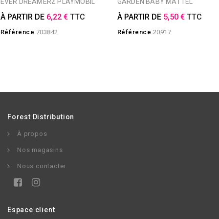
EVER DREAMERZ PLAYMOBIL
GARDEN BABY MATTEL
À PARTIR DE
6,22 €
TTC
À PARTIR DE
5,50 €
TTC
Référence
703842
Référence
20917
Forest Distribution
À propos
Nos magasins
Nous contacter
Espace client