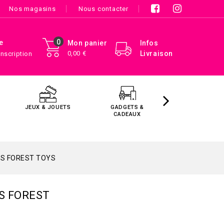
Nos magasins
Nous contacter
0
e
Mon panier
Infos
0,00 €
Livraison
Inscription
JEUX & JOUETS
GADGETS &
MAISON &
CADEAUX
DÉCORATIO
IS FOREST TOYS
IS FOREST