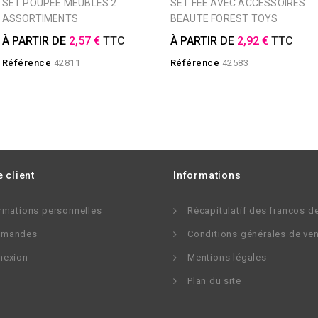
SET POUPEE MEUBLES 2
SET FEE AVEC ACCESSOIRES
ASSORTIMENTS
BEAUTE FOREST TOYS
À PARTIR DE
2,57 €
TTC
À PARTIR DE
2,92 €
TTC
Référence
42811
Référence
42583
 client
Informations
rmations personnelles
Récapitulatif des francos d
mandes
Conditions générales de ve
nexion
Mentions légales
Plan du site