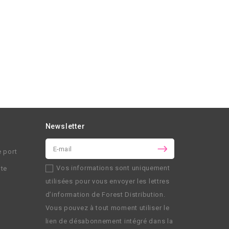
Newsletter
e port
Vos informations sont uniquement
nte
utilisées pour vous envoyer les lettres
d’information de
Forest Distribution
.
Vous pouvez à tout moment utiliser le
lien de désabonnement intégré dans la