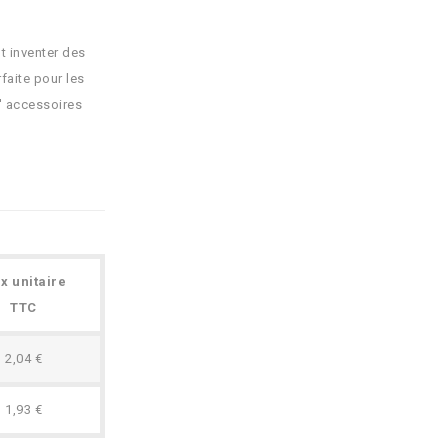
t inventer des
rfaite pour les
' accessoires
ix unitaire
TTC
2,04 €
1,93 €