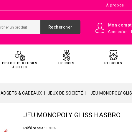
À propos
Mon compt
Rechercher
Connexion - 
PISTOLETS & FUSILS
LICENCES
PELUCHES
À BILLES
GADGETS & CADEAUX
JEUX DE SOCIÉTÉ
JEU MONOPOLY GLI
JEU MONOPOLY GLISS HASBRO
Référence:
17882