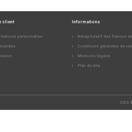
 client
Informations
rmations personnelles
Récapitulatif des francos d
mandes
Conditions générales de ve
nexion
Mentions légales
Plan du site
2026