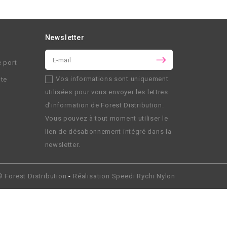
Newsletter
e port
Vos informations sont uniquement
nte
utilisées pour vous envoyer les lettres
d’information de
Forest Distribution
.
Vous pouvez à tout moment utiliser le
lien de désabonnement intégré dans la
newsletter.
 ©
Forest Distribution
-
Réalisation
Speedi Rychi Nylon