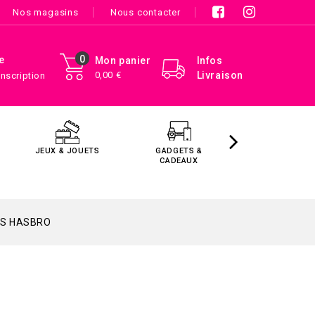
Nos magasins
Nous contacter
0
e
Mon panier
Infos
0,00 €
Livraison
Inscription
JEUX & JOUETS
GADGETS &
MAISON &
CADEAUX
DÉCORATIO
SS HASBRO