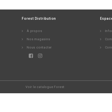
Forest Distribution
Espace
À propos
Info
Nos magasins
Com
Nous contacter
Con
Voir le catalogue Forest