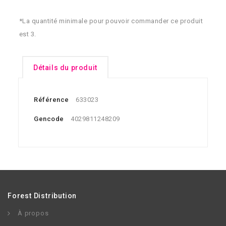
*La quantité minimale pour pouvoir commander ce produit
est 3.
Détails du produit
Référence
633023
Gencode
4029811248209
Forest Distribution
À propos