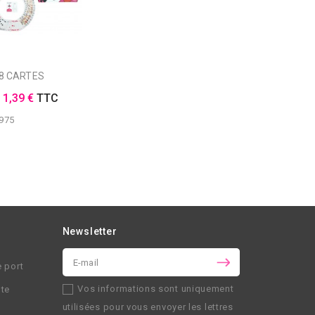
78 CARTES
E
1,39 €
TTC
975
Newsletter
e port
Vos informations sont uniquement
nte
utilisées pour vous envoyer les lettres