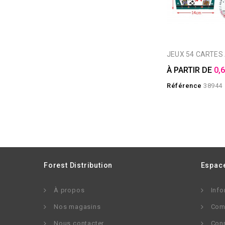
JEUX 54 CARTES
À PARTIR DE
0,
Référence
38944
Forest Distribution
Espace
À propos
Info
Nos magasins
Com
Nous contacter
Con