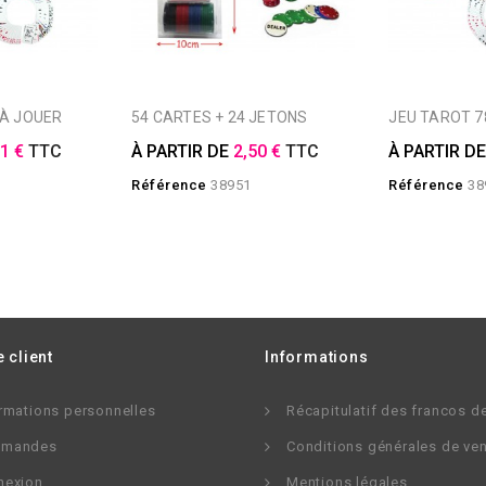
 À JOUER
54 CARTES + 24 JETONS
JEU TAROT 
61 €
TTC
À PARTIR DE
2,50 €
TTC
À PARTIR D
Référence
38951
Référence
38
 client
Informations
rmations personnelles
Récapitulatif des francos d
mandes
Conditions générales de ve
nexion
Mentions légales