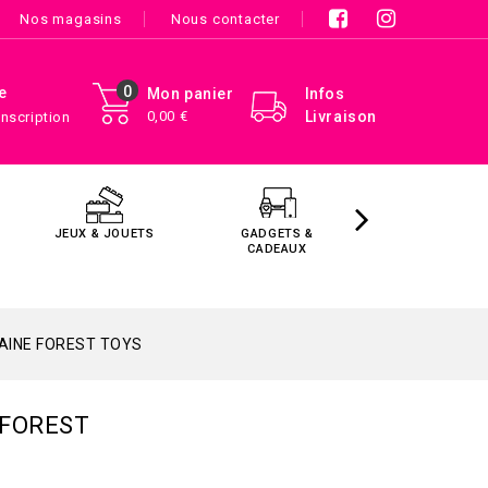
Nos magasins
Nous contacter
0
e
Mon panier
Infos
0,00 €
Livraison
Inscription
JEUX & JOUETS
GADGETS &
MAISON &
CADEAUX
DÉCORATIO
RAINE FOREST TOYS
 FOREST