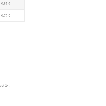
0,82 €
0,77 €
est 24.