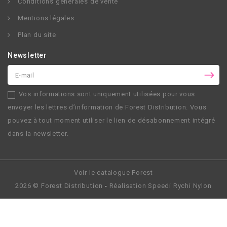
Conditions générales de vente
Mentions légales
Plan du site
Newsletter
Vos informations sont uniquement utilisées pour vous
envoyer les lettres d’information de
Forest Distribution
. Vous
pouvez à tout moment utiliser le lien de désabonnement intégré
dans la newsletter.
Voir le catalogue Forest
2026 ©
Forest Distribution
-
Réalisation
Speedi Rychi Nylon