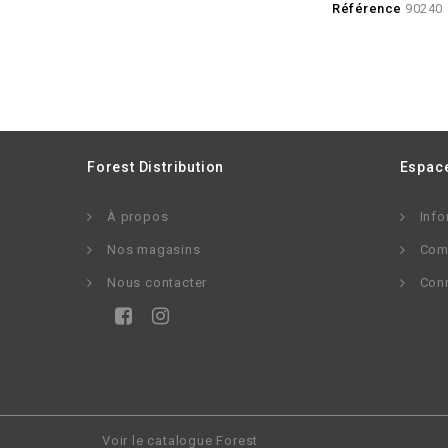
Référence
90240
Forest Distribution
Espace
À propos
Info
Nos magasins
Com
Nous contacter
Con
Voir le catalogue Forest