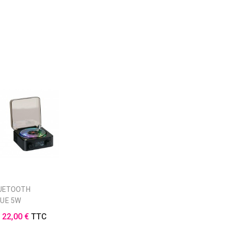
QUE 5W
E
22,00 €
TTC