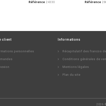
Référence
24330
Référence
28
 client
Informations
rmations personnelles
Récapitulatif des francos d
mandes
Conditions générales de ve
nexion
Mentions légales
Plan du site
2026