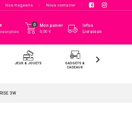
Nos magasins
Nous contacter
0
e
Mon panier
Infos
0,00 €
Livraison
Inscription
JEUX & JOUETS
GADGETS &
MAISON &
CADEAUX
DÉCORATIO
RISE 3W