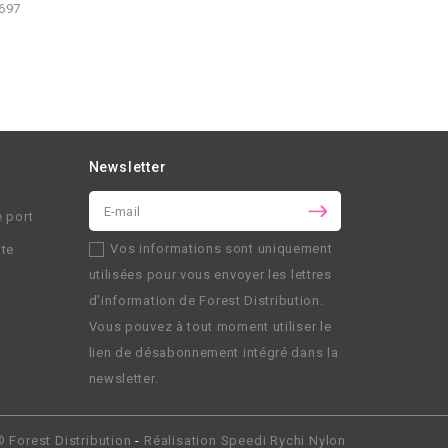
697
Newsletter
e port
Vos informations sont uniquement
nte
utilisées pour vous envoyer les lettres
d’information de
Forest Distribution
.
Vous pouvez à tout moment utiliser le
lien de désabonnement intégré dans la
newsletter.
 ©
Forest Distribution
-
Réalisation
Speedi Rychi Nylon