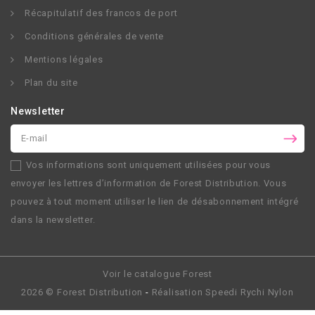
Récapitulatif des francos de port
Conditions générales de vente
Mentions légales
Plan du site
Newsletter
Vos informations sont uniquement utilisées pour vous
envoyer les lettres d’information de
Forest Distribution
. Vous
pouvez à tout moment utiliser le lien de désabonnement intégré
dans la newsletter.
Voir le catalogue Forest
2026 ©
Forest Distribution
-
Réalisation
Speedi Rychi Nylon