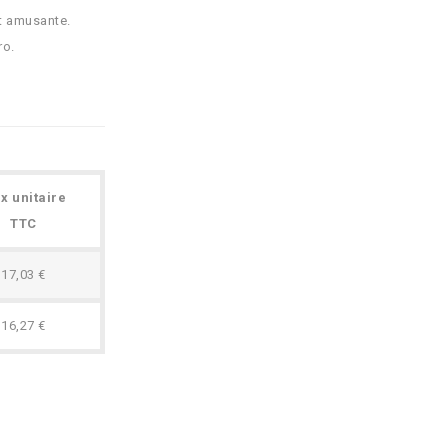
et amusante.
ro.
ix unitaire
TTC
17,03 €
16,27 €