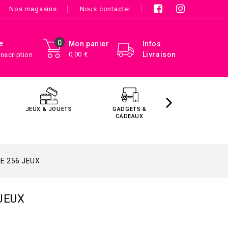
Nos magasins
Nous contacter
0
e
Mon panier
Infos
0,00 €
Livraison
Inscription
JEUX & JOUETS
GADGETS &
MAISON &
CADEAUX
DÉCORATIO
E 256 JEUX
JEUX