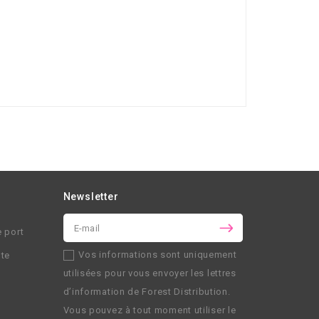
Newsletter
e port
Vos informations sont uniquement
nte
utilisées pour vous envoyer les lettres
d’information de
Forest Distribution
.
Vous pouvez à tout moment utiliser le