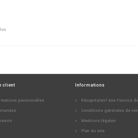
lus
 client
Informations
rmations personnelles
Récapitulatif des francos d
mandes
Conditions générales de ve
nexion
Mentions légales
Plan du site