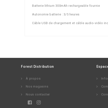
Batterie lithium 300mAh rechargeable fournie
Autonomie batterie : 3/5 heures
Câble USB de chargement et câble audio-vidéo inc
Forest Distribution
Espace
À propos
Info
Nos magasins
Com
Nous contacter
Con