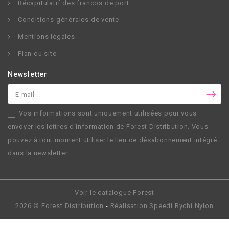
Récapitulatif des francos de port
Conditions générales de vente
Mentions légales
Plan du site
Newsletter
Vos informations sont uniquement utilisées pour vous
envoyer les lettres d’information de
Forest Distribution
. Vous
pouvez à tout moment utiliser le lien de désabonnement intégré
dans la newsletter.
Voir le catalogue Forest
2026 ©
Forest Distribution
-
Réalisation
Speedi Rychi Nylon