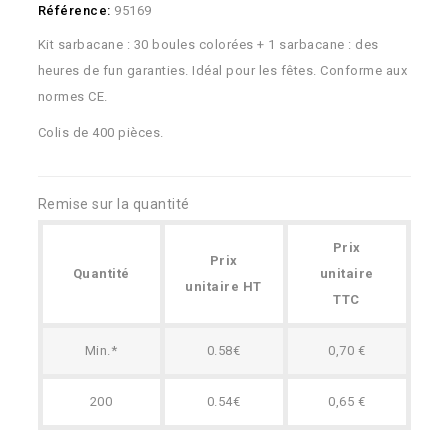
Référence:
95169
Kit sarbacane : 30 boules colorées + 1 sarbacane : des
heures de fun garanties. Idéal pour les fêtes. Conforme aux
normes CE.
Colis de 400 pièces.
Remise sur la quantité
Prix
Prix
Quantité
unitaire
unitaire HT
TTC
Min.*
0.58€
0,70 €
200
0.54€
0,65 €