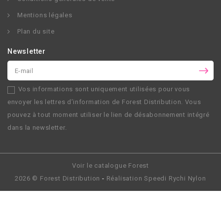
Mentions légales
Plan du site
Newsletter
Vos informations sont uniquement utilisées pour vous
envoyer les lettres d’information de
Forest Distribution
. Vous
pouvez à tout moment utiliser le lien de désabonnement intégré
dans la newsletter.
Voir le catalogue Forest
2026 ©
Forest Distribution
-
Réalisation
Speedi Rychi Nylon