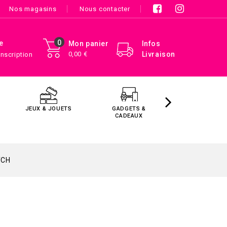
Nos magasins
Nous contacter
0
e
Mon panier
Infos
0,00 €
Livraison
Inscription
JEUX & JOUETS
GADGETS &
MAISON &
CADEAUX
DÉCORATIO
TCH