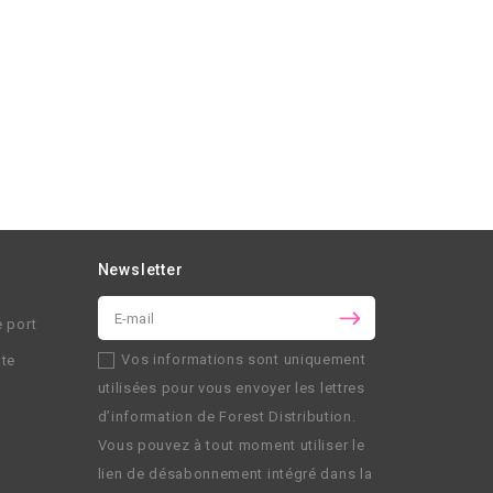
Newsletter
e port
Vos informations sont uniquement
nte
utilisées pour vous envoyer les lettres
d’information de
Forest Distribution
.
Vous pouvez à tout moment utiliser le
lien de désabonnement intégré dans la