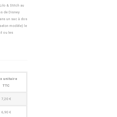
ilo & Stitch au
ans de Disney
dans un sac à dos
selon modèle) le
il ou les
ix unitaire
TTC
7,20 €
6,90 €