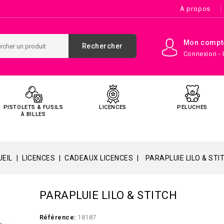
À propos
Mon compt
Rechercher
Connexion - 
PISTOLETS & FUSILS
LICENCES
PELUCHES
À BILLES
EIL
LICENCES
CADEAUX LICENCES
PARAPLUIE LILO & STI
PARAPLUIE LILO & STITCH
Référence:
18187