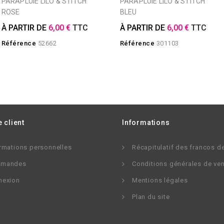
PARAPLUIE LILO & STITCH
PARAPLUIE LILO & STITCH
ROSE
BLEU
À PARTIR DE
6,00 €
TTC
À PARTIR DE
6,00 €
TTC
Référence
52662
Référence
301103
 client
Informations
rmations personnelles
Récapitulatif des francos d
mandes
Conditions générales de ve
nexion
Mentions légales
Plan du site