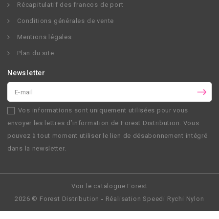
Récapitulatif des francos de port
Conditions générales de vente
Mentions légales
Plan du site
Newsletter
Vos informations sont uniquement utilisées pour vous
envoyer les lettres d’information de
Forest Distribution
. Vous
pouvez à tout moment utiliser le lien de désabonnement intégré
dans la newsletter.
Voir le catalogue Forest
2026 ©
Forest Distribution
-
Réalisation
Speedi Rychi Nylon