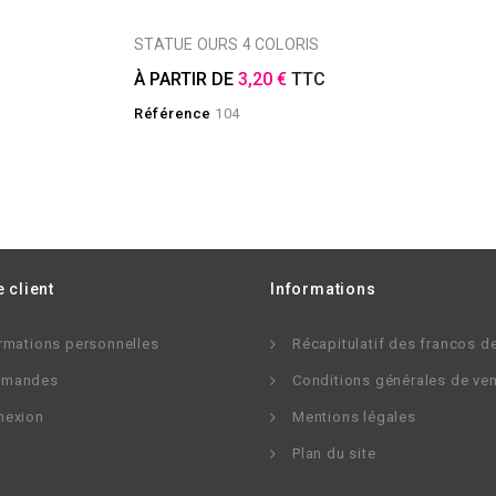
STATUE OURS 4 COLORIS
À PARTIR DE
3,20 €
TTC
Référence
104
 client
Informations
rmations personnelles
Récapitulatif des francos d
mandes
Conditions générales de ve
nexion
Mentions légales
Plan du site