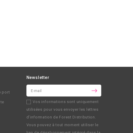
Newsletter
e port
Vos informations sont uniquement
nte
utilisées pour vous envoyer les lettres
d’information de
Forest Distribution
.
Vous pouvez à tout moment utiliser le
lien de désabonnement intégré dans la