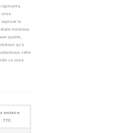
 captivants,
 votre
capturer la
étails minutieux
ute qualité,
intérieur qu'à
audacieuse, cette
ardin ou votre
ix unitaire
TTC