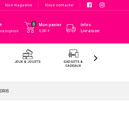
Nos magasins
Nous contacter
0
e
Mon panier
Infos
0,00 €
Livraison
Inscription
JEUX & JOUETS
GADGETS &
MAISON &
CADEAUX
DÉCORATIO
ORIS