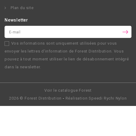
Plan du site
Newsletter
Vos informations sont uniquement utilisées pour vous
envoyer les lettres d’information de
Forest Distribution
. Vous
pouvez à tout moment utiliser le lien de désabonnement intégré
dans la newsletter.
Voir le catalogue Forest
2026 ©
Forest Distribution
-
Réalisation
Speedi Rychi Nylon