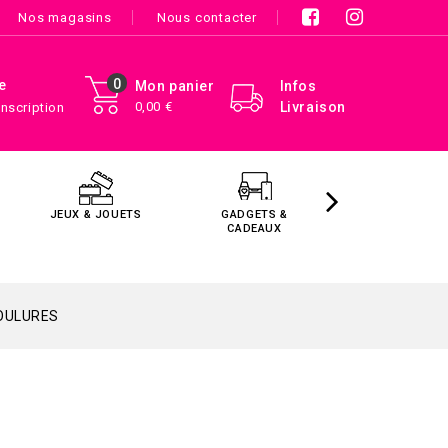
Nos magasins
Nous contacter
0
e
Mon panier
Infos
0,00 €
Livraison
Inscription
JEUX & JOUETS
GADGETS &
MAISON &
CADEAUX
DÉCORATIO
OULURES