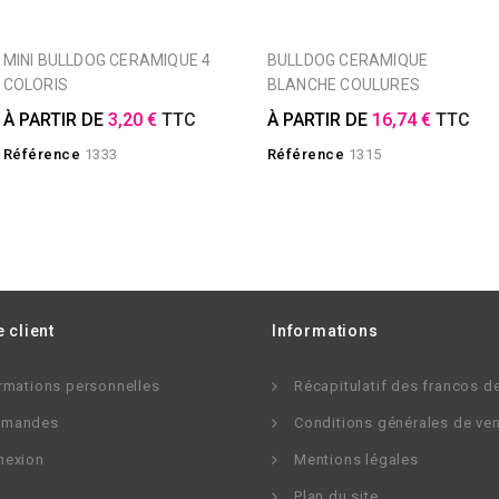
MINI BULLDOG CERAMIQUE 4
BULLDOG CERAMIQUE
COLORIS
BLANCHE COULURES
À PARTIR DE
3,20 €
TTC
À PARTIR DE
16,74 €
TTC
Référence
1333
Référence
1315
 client
Informations
rmations personnelles
Récapitulatif des francos d
mandes
Conditions générales de ve
nexion
Mentions légales
Plan du site