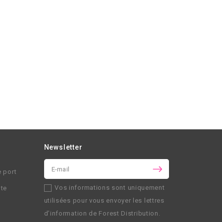
Newsletter
e port
Vos informations sont uniquement
nte
utilisées pour vous envoyer les lettres
d’information de
Forest Distribution
.