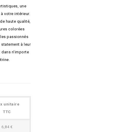
tistiques, une
 votre intérieur.
e haute qualité,
ures colorées
r les passionnés
 statement à leur
t dans n'importe
trine.
ix unitaire
TTC
6,84 €