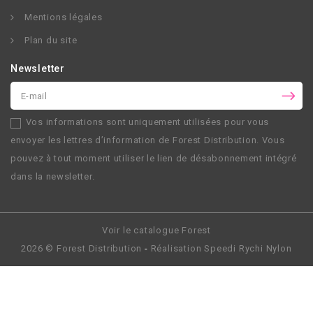
Mentions légales
Plan du site
Newsletter
Vos informations sont uniquement utilisées pour vous
envoyer les lettres d’information de
Forest Distribution
. Vous
pouvez à tout moment utiliser le lien de désabonnement intégré
dans la newsletter.
Voir le catalogue Forest
2026 ©
Forest Distribution
-
Réalisation
Speedi Rychi Nylon