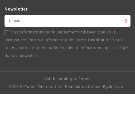
Newsletter
Vos informations sont uniquement utilisées pour vous
envoyer les lettres d’information de
Forest Distribution
. Vous
pouvez à tout moment utiliser le lien de désabonnement intégré
dans la newsletter.
Voir le catalogue Forest
2026 ©
Forest Distribution
-
Réalisation
Speedi Rychi Nylon